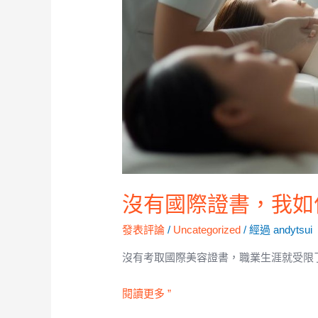
沒有國際證書，我如
發表評論
/
Uncategorized
/ 經過
andytsui
沒有考取國際美容證書，職業生涯就受限了
閱讀更多 ”