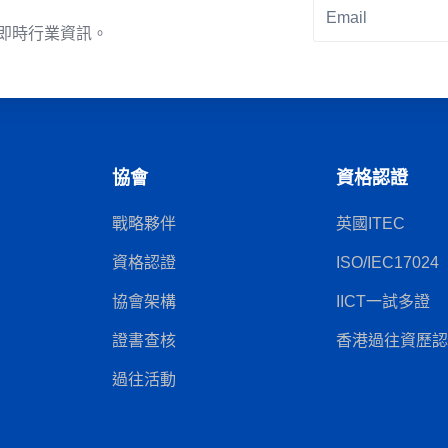
即時行業資訊。
Alternative:
協會
資格認證
戰略夥伴
英國ITEC
資格認證
ISO/IEC17024
協會架構
IICT一試多證
證書查核
香港過往資歷認可
過往活動