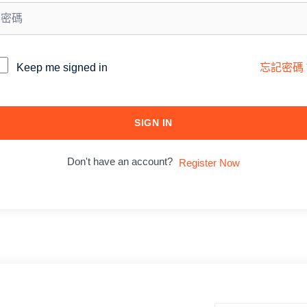
lternative:
Keep me signed in
忘記密碼
SIGN IN
Don't have an account?
Register Now