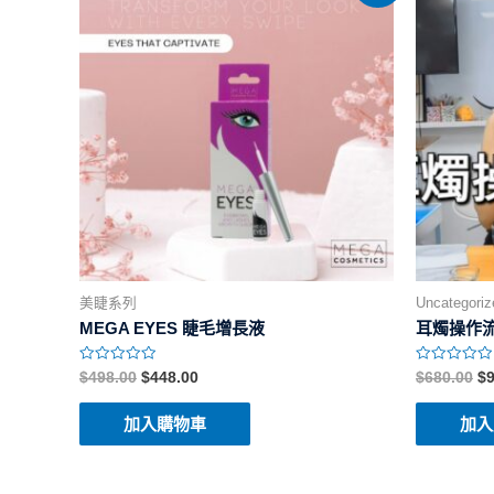
美睫系列
Uncategoriz
MEGA EYES 睫毛增長液
耳燭操作
評
評
$
498.00
$
448.00
$
680.00
$
9
分
分
0
0
/
/
加入購物車
加入
5
5