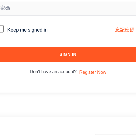
lternative:
Keep me signed in
忘記密碼
SIGN IN
Don't have an account?
Register Now