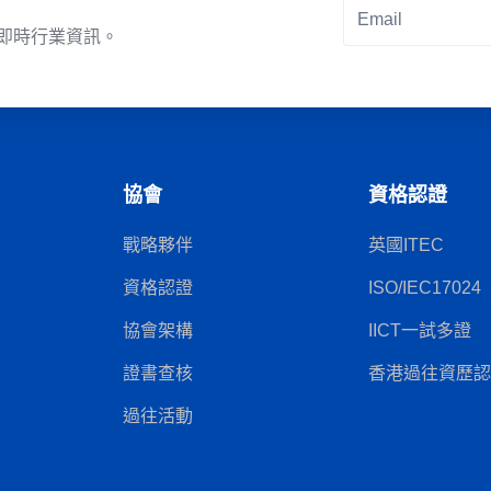
即時行業資訊。
Alternative:
協會
資格認證
戰略夥伴
英國ITEC
資格認證
ISO/IEC17024
協會架構
IICT一試多證
證書查核
香港過往資歷認可
過往活動