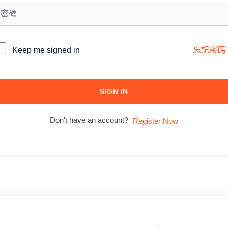
lternative:
Keep me signed in
忘記密碼
SIGN IN
Don't have an account?
Register Now