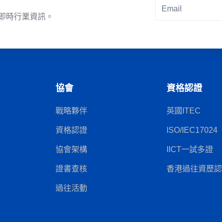
即時行業資訊。
Alternative:
協會
資格認證
戰略夥伴
英國ITEC
資格認證
ISO/IEC17024
協會架構
IICT一試多證
證書查核
香港過往資歷認可
過往活動