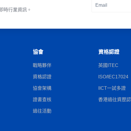
即時行業資訊。
Alternative:
協會
資格認證
戰略夥伴
英國ITEC
資格認證
ISO/IEC17024
協會架構
IICT一試多證
證書查核
香港過往資歷認可
過往活動