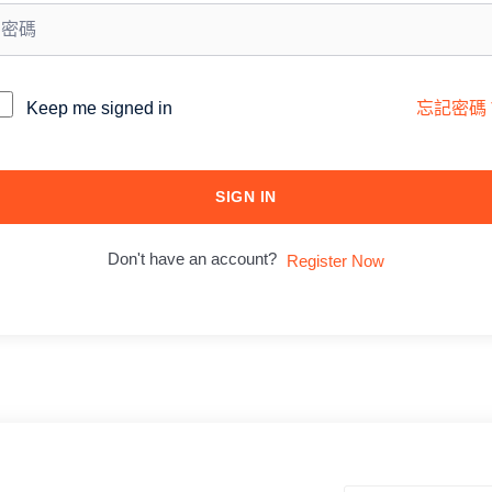
lternative:
Keep me signed in
忘記密碼
SIGN IN
Don't have an account?
Register Now