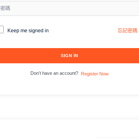
lternative:
Keep me signed in
忘記密碼
SIGN IN
Don't have an account?
Register Now