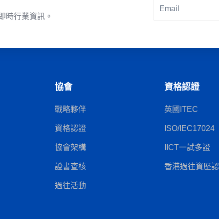
即時行業資訊。
Alternative:
協會
資格認證
戰略夥伴
英國ITEC
資格認證
ISO/IEC17024
協會架構
IICT一試多證
證書查核
香港過往資歷認可
過往活動