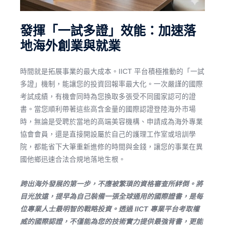
發揮「一試多證」效能：加速落
地海外創業與就業
時間就是拓展事業的最大成本。IICT 平台積極推動的「一試
多證」機制，能讓您的投資回報率最大化。一次嚴謹的國際
考試成績，有機會同時為您換取多張受不同國家認可的證
書。當您順利帶著這些高含金量的國際認證登陸海外市場
時，無論是受聘於當地的高端美容機構、申請成為海外專業
協會會員，還是直接開設屬於自己的護理工作室或培訓學
院，都能省下大筆重新進修的時間與金錢，讓您的事業在異
國他鄉迅速合法合規地落地生根。
跨出海外發展的第一步，不應被繁瑣的資格審查所絆倒。將
目光放遠，提早為自己裝備一張全球通用的國際證書，是每
位專業人士最明智的戰略投資。透過 IICT 專業平台考取權
威的國際認證，不僅能為您的技術實力提供最強背書，更能