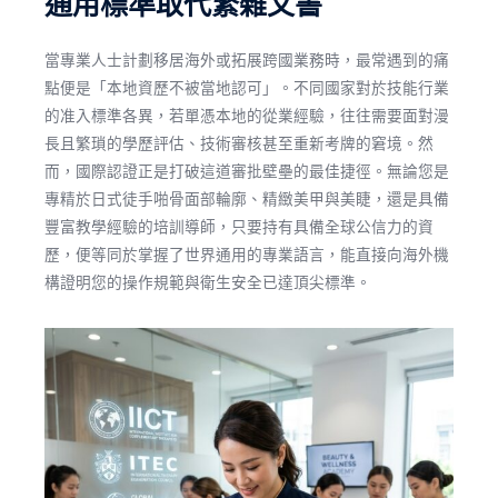
通用標準取代繁雜文書
當專業人士計劃移居海外或拓展跨國業務時，最常遇到的痛
點便是「本地資歷不被當地認可」。不同國家對於技能行業
的准入標準各異，若單憑本地的從業經驗，往往需要面對漫
長且繁瑣的學歷評估、技術審核甚至重新考牌的窘境。然
而，國際認證正是打破這道審批壁壘的最佳捷徑。無論您是
專精於日式徒手啪骨面部輪廓、精緻美甲與美睫，還是具備
豐富教學經驗的培訓導師，只要持有具備全球公信力的資
歷，便等同於掌握了世界通用的專業語言，能直接向海外機
構證明您的操作規範與衛生安全已達頂尖標準。