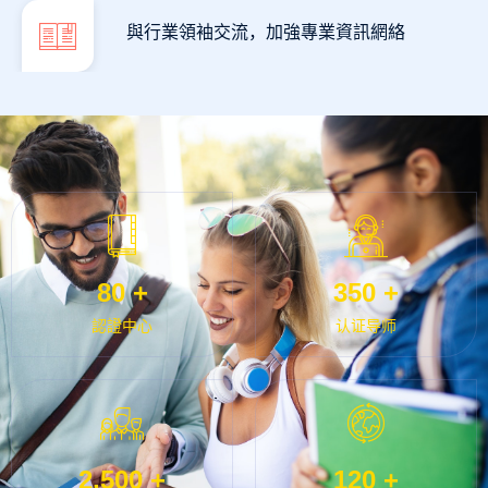
與行業領袖交流，加強專業資訊網絡
80
+
350
+
認證中心
认证导师
2,500
+
120
+