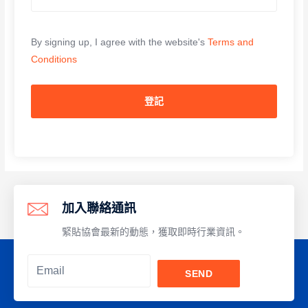
A
By signing up, I agree with the website's
Terms and
Conditions
l
t
e
登記
r
n
a
t
i
加入聯絡通訊
v
e
緊貼協會最新的動態，獲取即時行業資訊。
:
SEND
Alternative: