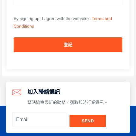
A
By signing up, I agree with the website's
Terms and
Conditions
l
t
e
登記
r
n
a
t
i
加入聯絡通訊
v
e
緊貼協會最新的動態，獲取即時行業資訊。
:
SEND
Alternative: